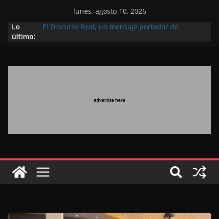
lunes, agosto 10, 2026
Lo
El Discurso Real, un mensaje portador de
último:
esperanza y confianza en el futuro (académico
español)
Día Nacional de los Marroquíes Residentes en el
Extranjero: al servicio de los grandes proyectos de
Marruecos 2030
Operación Marhaba 2026: agosto marca la
llegada masiva de marroquíes residentes en el
extranjero
El Discurso del Trono refuerza la confianza de los
inversores internacionales en el potencial de
Marruecos gracias a una visión estratégica
(experto chino)
El discurso del Trono refleja la estrategia Real
destinada a consolidar la posición de Marruecos
en una economía mundial competitiva (politólogo
marroquí-estadounidense)