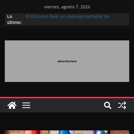
viernes, agosto 7, 2026
Lo
El Discurso Real, un mensaje portador de
último:
esperanza y confianza en el futuro (académico
español)
Día Nacional de los Marroquíes Residentes en el
Extranjero: al servicio de los grandes proyectos de
Marruecos 2030
Operación Marhaba 2026: agosto marca la
llegada masiva de marroquíes residentes en el
extranjero
El Discurso del Trono refuerza la confianza de los
inversores internacionales en el potencial de
Marruecos gracias a una visión estratégica
(experto chino)
El discurso del Trono refleja la estrategia Real
destinada a consolidar la posición de Marruecos
en una economía mundial competitiva (politólogo
marroquí-estadounidense)