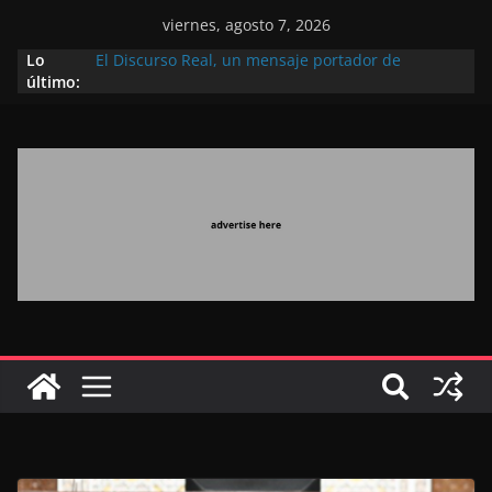
viernes, agosto 7, 2026
Lo
El Discurso Real, un mensaje portador de
último:
esperanza y confianza en el futuro (académico
español)
Día Nacional de los Marroquíes Residentes en el
Extranjero: al servicio de los grandes proyectos de
Marruecos 2030
Operación Marhaba 2026: agosto marca la
llegada masiva de marroquíes residentes en el
extranjero
El Discurso del Trono refuerza la confianza de los
inversores internacionales en el potencial de
Marruecos gracias a una visión estratégica
(experto chino)
El discurso del Trono refleja la estrategia Real
destinada a consolidar la posición de Marruecos
en una economía mundial competitiva (politólogo
marroquí-estadounidense)