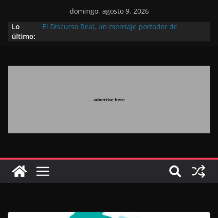
domingo, agosto 9, 2026
Lo
El Discurso Real, un mensaje portador de
último:
esperanza y confianza en el futuro (académico
español)
Día Nacional de los Marroquíes Residentes en el
Extranjero: al servicio de los grandes proyectos de
Marruecos 2030
Operación Marhaba 2026: agosto marca la
llegada masiva de marroquíes residentes en el
extranjero
El Discurso del Trono refuerza la confianza de los
inversores internacionales en el potencial de
Marruecos gracias a una visión estratégica
(experto chino)
El discurso del Trono refleja la estrategia Real
destinada a consolidar la posición de Marruecos
en una economía mundial competitiva (politólogo
marroquí-estadounidense)