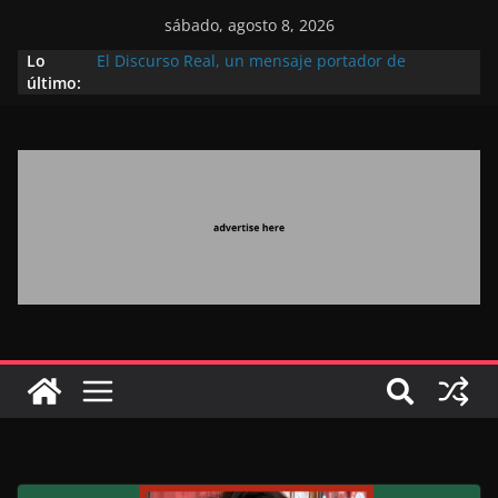
sábado, agosto 8, 2026
Lo
El Discurso Real, un mensaje portador de
último:
esperanza y confianza en el futuro (académico
español)
Día Nacional de los Marroquíes Residentes en el
Extranjero: al servicio de los grandes proyectos de
Marruecos 2030
Operación Marhaba 2026: agosto marca la
llegada masiva de marroquíes residentes en el
extranjero
El Discurso del Trono refuerza la confianza de los
inversores internacionales en el potencial de
Marruecos gracias a una visión estratégica
(experto chino)
El discurso del Trono refleja la estrategia Real
destinada a consolidar la posición de Marruecos
en una economía mundial competitiva (politólogo
marroquí-estadounidense)