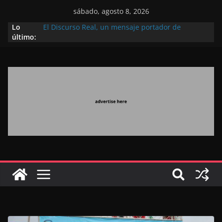
sábado, agosto 8, 2026
Lo
El Discurso Real, un mensaje portador de
último:
esperanza y confianza en el futuro (académico
español)
Día Nacional de los Marroquíes Residentes en el
Extranjero: al servicio de los grandes proyectos de
Marruecos 2030
Operación Marhaba 2026: agosto marca la
llegada masiva de marroquíes residentes en el
extranjero
El Discurso del Trono refuerza la confianza de los
inversores internacionales en el potencial de
Marruecos gracias a una visión estratégica
(experto chino)
El discurso del Trono refleja la estrategia Real
destinada a consolidar la posición de Marruecos
en una economía mundial competitiva (politólogo
marroquí-estadounidense)