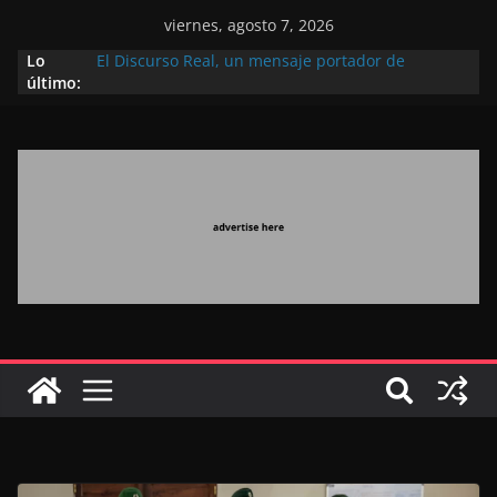
viernes, agosto 7, 2026
Lo
El Discurso Real, un mensaje portador de
último:
esperanza y confianza en el futuro (académico
español)
Día Nacional de los Marroquíes Residentes en el
Extranjero: al servicio de los grandes proyectos de
Marruecos 2030
Operación Marhaba 2026: agosto marca la
llegada masiva de marroquíes residentes en el
extranjero
El Discurso del Trono refuerza la confianza de los
inversores internacionales en el potencial de
Marruecos gracias a una visión estratégica
(experto chino)
El discurso del Trono refleja la estrategia Real
destinada a consolidar la posición de Marruecos
en una economía mundial competitiva (politólogo
marroquí-estadounidense)