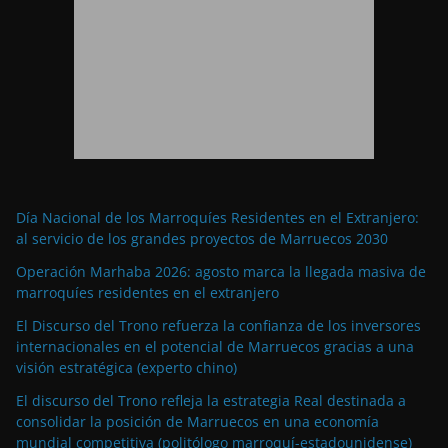
Día Nacional de los Marroquíes Residentes en el Extranjero:
al servicio de los grandes proyectos de Marruecos 2030
Operación Marhaba 2026: agosto marca la llegada masiva de
marroquíes residentes en el extranjero
El Discurso del Trono refuerza la confianza de los inversores
internacionales en el potencial de Marruecos gracias a una
visión estratégica (experto chino)
El discurso del Trono refleja la estrategia Real destinada a
consolidar la posición de Marruecos en una economía
mundial competitiva (politólogo marroquí-estadounidense)