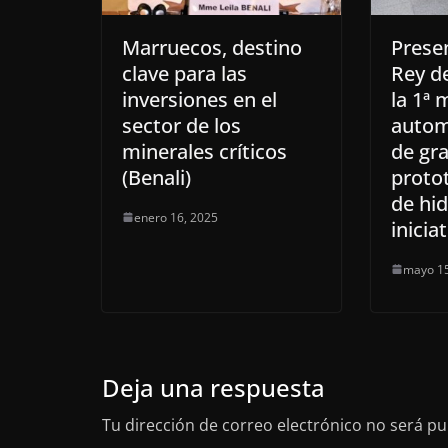
Marruecos, destino
Prese
clave para las
Rey d
inversiones en el
la 1ª 
sector de los
autom
minerales críticos
de gra
(Benali)
protot
de hi
enero 16, 2025
inicia
mayo 15
Deja una respuesta
Tu dirección de correo electrónico no será pu