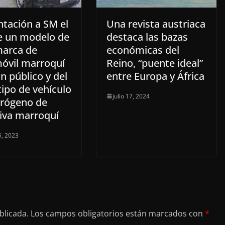
ntación a SM el
Una revista austriaca
e un modelo de
destaca las bazas
marca de
económicas del
óvil marroquí
Reino, “puente ideal”
n público y del
entre Europa y África
ipo de vehículo
julio 17, 2024
drógeno de
tiva marroquí
, 2023
blicada.
Los campos obligatorios están marcados con
*