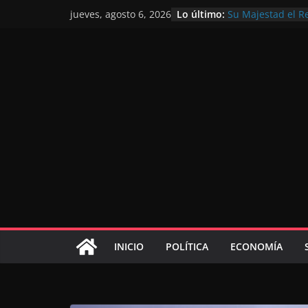
Lo último:
Su Majestad el R
jueves, agosto 6, 2026
motivo de la glor
Operación Marhab
de marroquíes re
El Discurso del T
inversores intern
gracias a una vis
El discurso del Tr
consolidar la po
mundial competit
El Discurso Real
confianza en el f
INICIO
POLÍTICA
ECONOMÍA