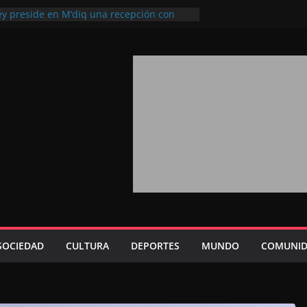
ey preside en M’diq una recepción con
iosa Fiesta del Trono
a 2026: agosto marca la llegada masiva
sidentes en el extranjero
rono refuerza la confianza de los
acionales en el potencial de Marruecos
ión estratégica (experto chino)
ono refleja la estrategia Real destinada a
sición de Marruecos en una economía
iva (politólogo marroquí-estadounidense)
, un mensaje portador de esperanza y
uturo (académico español)
SOCIEDAD
CULTURA
DEPORTES
MUNDO
COMUNID