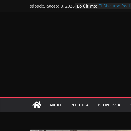
Lo último:
El Discurso Rea
sábado, agosto 8, 2026
confianza en el 
Día Nacional de 
Extranjero: al s
Marruecos 2030
Operación Marha
de marroquíes re
El Discurso del 
inversores inter
gracias a una vi
El discurso del T
consolidar la p
mundial competi
INICIO
POLÍTICA
ECONOMÍA