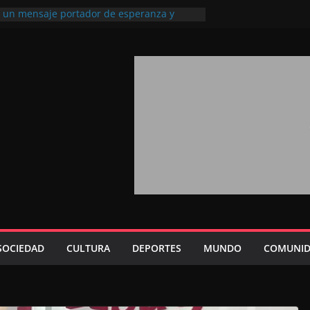
l, un mensaje portador de esperanza y
futuro (académico español)
los Marroquíes Residentes en el
ervicio de los grandes proyectos de
ba 2026: agosto marca la llegada masiva
sidentes en el extranjero
Trono refuerza la confianza de los
nacionales en el potencial de Marruecos
sión estratégica (experto chino)
rono refleja la estrategia Real destinada a
osición de Marruecos en una economía
tiva (politólogo marroquí-estadounidense)
SOCIEDAD
CULTURA
DEPORTES
MUNDO
COMUNID