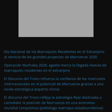
Día Nacional de los Marroquíes Residentes en el Extranjero:
al servicio de los grandes proyectos de Marruecos 2030
Operación Marhaba 2026: agosto marca la llegada masiva de
marroquíes residentes en el extranjero
El Discurso del Trono refuerza la confianza de los inversores
internacionales en el potencial de Marruecos gracias a una
visión estratégica (experto chino)
El discurso del Trono refleja la estrategia Real destinada a
consolidar la posición de Marruecos en una economía
mundial competitiva (politólogo marroquí-estadounidense)