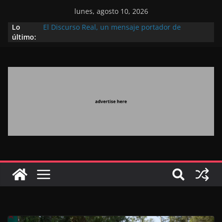
lunes, agosto 10, 2026
Lo
El Discurso Real, un mensaje portador de
último:
esperanza y confianza en el futuro (académico
español)
Día Nacional de los Marroquíes Residentes en el
Extranjero: al servicio de los grandes proyectos de
Marruecos 2030
Operación Marhaba 2026: agosto marca la
llegada masiva de marroquíes residentes en el
extranjero
El Discurso del Trono refuerza la confianza de los
inversores internacionales en el potencial de
Marruecos gracias a una visión estratégica
(experto chino)
El discurso del Trono refleja la estrategia Real
destinada a consolidar la posición de Marruecos
en una economía mundial competitiva (politólogo
marroquí-estadounidense)