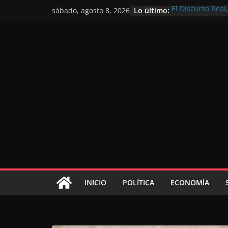
Lo último:
El Discurso Rea
sábado, agosto 8, 2026
confianza en el 
Día Nacional de 
Extranjero: al s
Marruecos 2030
Operación Marha
de marroquíes re
El Discurso del 
inversores inter
gracias a una vi
El discurso del T
consolidar la p
mundial competi
INICIO
POLÍTICA
ECONOMÍA