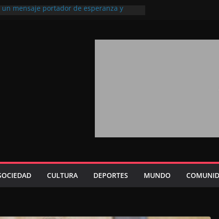
l, un mensaje portador de esperanza y
futuro (académico español)
los Marroquíes Residentes en el
ervicio de los grandes proyectos de
ba 2026: agosto marca la llegada masiva
sidentes en el extranjero
Trono refuerza la confianza de los
nacionales en el potencial de Marruecos
sión estratégica (experto chino)
rono refleja la estrategia Real destinada a
osición de Marruecos en una economía
tiva (politólogo marroquí-estadounidense)
SOCIEDAD
CULTURA
DEPORTES
MUNDO
COMUNID