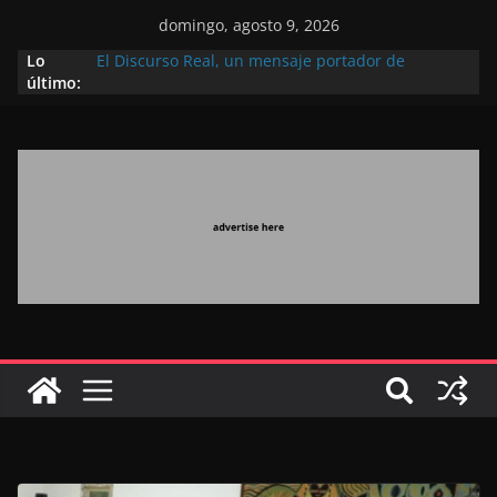
domingo, agosto 9, 2026
Lo
El Discurso Real, un mensaje portador de
último:
esperanza y confianza en el futuro (académico
español)
Día Nacional de los Marroquíes Residentes en el
Extranjero: al servicio de los grandes proyectos de
Marruecos 2030
Operación Marhaba 2026: agosto marca la
llegada masiva de marroquíes residentes en el
extranjero
El Discurso del Trono refuerza la confianza de los
inversores internacionales en el potencial de
Marruecos gracias a una visión estratégica
(experto chino)
El discurso del Trono refleja la estrategia Real
destinada a consolidar la posición de Marruecos
en una economía mundial competitiva (politólogo
marroquí-estadounidense)