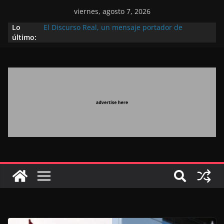
viernes, agosto 7, 2026
Lo
El Discurso Real, un mensaje portador de
último:
esperanza y confianza en el futuro (académico
español)
Día Nacional de los Marroquíes Residentes en el
Extranjero: al servicio de los grandes proyectos de
Marruecos 2030
Operación Marhaba 2026: agosto marca la
llegada masiva de marroquíes residentes en el
extranjero
El Discurso del Trono refuerza la confianza de los
inversores internacionales en el potencial de
Marruecos gracias a una visión estratégica
(experto chino)
El discurso del Trono refleja la estrategia Real
destinada a consolidar la posición de Marruecos
en una economía mundial competitiva (politólogo
marroquí-estadounidense)