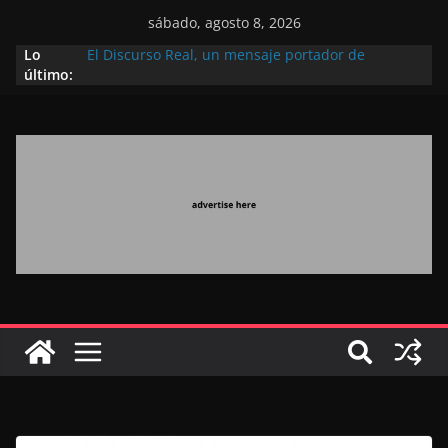
sábado, agosto 8, 2026
Lo
El Discurso Real, un mensaje portador de
último:
esperanza y confianza en el futuro (académico
español)
Día Nacional de los Marroquíes Residentes en el
Extranjero: al servicio de los grandes proyectos de
Marruecos 2030
Operación Marhaba 2026: agosto marca la
llegada masiva de marroquíes residentes en el
extranjero
El Discurso del Trono refuerza la confianza de los
inversores internacionales en el potencial de
Marruecos gracias a una visión estratégica
(experto chino)
El discurso del Trono refleja la estrategia Real
destinada a consolidar la posición de Marruecos
en una economía mundial competitiva (politólogo
marroquí-estadounidense)