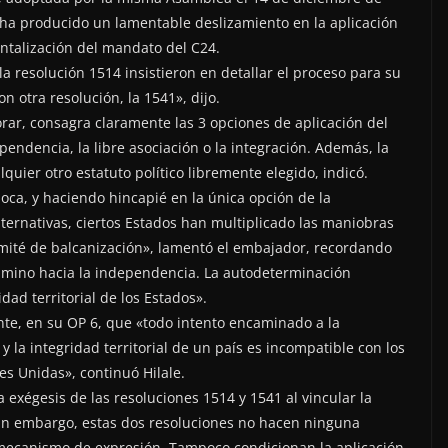
e ha producido un lamentable deslizamiento en la aplicación
ntalización del mandato del C24.
la resolución 1514 insistieron en detallar el proceso para su
n otra resolución, la 1541», dijo.
orar, consagra claramente las 3 opciones de aplicación del
pendencia, la libre asociación o la integración. Además, la
quier otro estatuto político libremente elegido, indicó.
oca, y haciendo hincapié en la única opción de la
ternativas, ciertos Estados han multiplicado las maniobras
Comité de balcanización», lamentó el embajador, recordando
amino hacia la independencia. La autodeterminación
ad territorial de los Estados».
nte, en su OP 6, que «todo intento encaminado a la
 y la integridad territorial de un país es incompatible con los
es Unidas», continuó Hilale.
exégesis de las resoluciones 1514 y 1541 al vincular la
in embargo, estas dos resoluciones no hacen ninguna
 mecanismo de expresión. Tampoco condicionan la aplicación