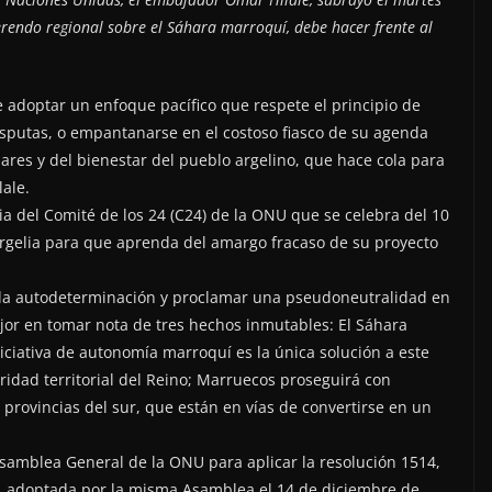
ferendo regional sobre el Sáhara marroquí, debe hacer frente al
e adoptar un enfoque pacífico que respete el principio de
disputas, o empantanarse en el costoso fiasco de su agenda
lares y del bienestar del pueblo argelino, que hace cola para
ale.
ia del Comité de los 24 (C24) de la ONU que se celebra del 10
 Argelia para que aprenda del amargo fracaso de su proyecto
e la autodeterminación y proclamar una pseudoneutralidad en
ejor en tomar nota de tres hechos inmutables: El Sáhara
iciativa de autonomía marroquí es la única solución a este
gridad territorial del Reino; Marruecos proseguirá con
 provincias del sur, que están en vías de convertirse en un
samblea General de la ONU para aplicar la resolución 1514,
, adoptada por la misma Asamblea el 14 de diciembre de