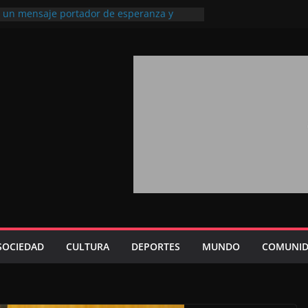
l, un mensaje portador de esperanza y
futuro (académico español)
los Marroquíes Residentes en el
ervicio de los grandes proyectos de
ba 2026: agosto marca la llegada masiva
sidentes en el extranjero
Trono refuerza la confianza de los
nacionales en el potencial de Marruecos
sión estratégica (experto chino)
rono refleja la estrategia Real destinada a
osición de Marruecos en una economía
tiva (politólogo marroquí-estadounidense)
SOCIEDAD
CULTURA
DEPORTES
MUNDO
COMUNID