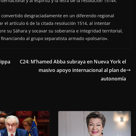
nternacional y al espíritu y la letra de la resolución 1514»,
a convertido desgraciadamente en un diferendo regional
r el artículo 6 de la citada resolución 1514, al intentar
re su Sáhara y socavar su soberanía e integridad territorial,
 financiando al grupo separatista armado «polisario».
rippa
C24: M’hamed Abba subraya en Nueva York el
masivo apoyo internacional al plan de
autonomía