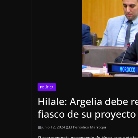
POLÍTICA
Hilale: Argelia debe r
fiasco de su proyecto
junio 12, 2024
El Periodico Marroqui
El representante permanente de Marruecos ante las