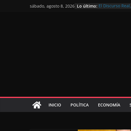
Lo último:
El Discurso Rea
sábado, agosto 8, 2026
confianza en el 
Día Nacional de 
Extranjero: al s
Marruecos 2030
Operación Marha
de marroquíes re
El Discurso del 
inversores inter
gracias a una vi
El discurso del T
consolidar la p
mundial competi
INICIO
POLÍTICA
ECONOMÍA