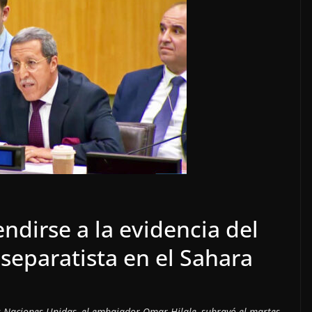
endirse a la evidencia del
 separatista en el Sahara
 Naciones Unidas, el embajador Omar Hilale, subrayó el martes