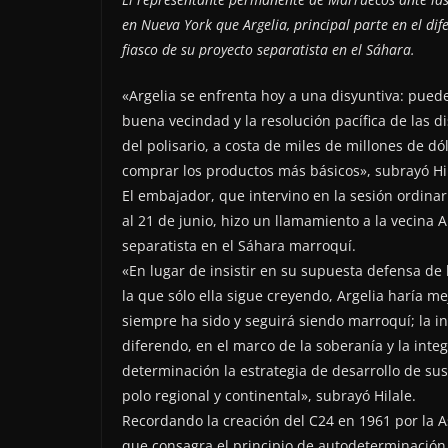
en Nueva York que Argelia, principal parte en el di
fiasco de su proyecto separatista en el Sáhara.
«Argelia se enfrenta hoy a una disyuntiva: pued
buena vecindad y la resolución pacífica de las 
del polisario, a costa de miles de millones de dó
comprar los productos más básicos», subrayó Hil
El embajador, que intervino en la sesión ordinar
al 21 de junio, hizo un llamamiento a la vecina
separatista en el Sáhara marroquí.
«En lugar de insistir en su supuesta defensa d
la que sólo ella sigue creyendo, Argelia haría m
siempre ha sido y seguirá siendo marroquí; la in
diferendo, en el marco de la soberanía y la inte
determinación la estrategia de desarrollo de sus
polo regional y continental», subrayó Hilale.
Recordando la creación del C24 en 1961 por la A
que consagra el principio de autodeterminación