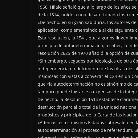
1960, Hilale señaló que a lo largo de los años s
de la 1514, unido a una desafortunada instrume
«De hecho, en su gran sabiduría, los autores de 
aplicación, complementándola al día siguiente co
Esta resolución, la 1541, que algunos fingen ign
principio de autodeterminación, a saber, la inde
resolución 2625 de 1970 añadió la opción de cual
«Sin embargo, cegados por ideologías de otra ép
independencia en detrimento de las otras dos al
insidiosas con vistas a convertir el C24 en un 
que «la autodeterminación no es sinónimo de c
tampoco puede lograrse a expensas de la integrid
De hecho, la Resolución 1514 establece clarame
destrucción parcial o total de la unidad nacional
propósitos y principios de la Carta de las Nacion
«Además, estos mismos Estados sobresalen en la 
autodeterminación al proceso de referéndum. S
referencia a los referendos, que son un simple