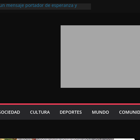
, un mensaje portador de esperanza y
uturo (académico español)
los Marroquíes Residentes en el
rvicio de los grandes proyectos de
a 2026: agosto marca la llegada masiva
sidentes en el extranjero
rono refuerza la confianza de los
acionales en el potencial de Marruecos
ión estratégica (experto chino)
ono refleja la estrategia Real destinada a
sición de Marruecos en una economía
iva (politólogo marroquí-estadounidense)
SOCIEDAD
CULTURA
DEPORTES
MUNDO
COMUNID