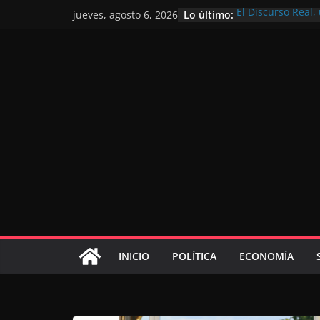
Lo último:
El Discurso Real
jueves, agosto 6, 2026
confianza en el f
Día Nacional de 
Extranjero: al se
Marruecos 2030
Operación Marhab
de marroquíes re
El Discurso del T
inversores intern
gracias a una vis
El discurso del Tr
consolidar la po
mundial competit
INICIO
POLÍTICA
ECONOMÍA