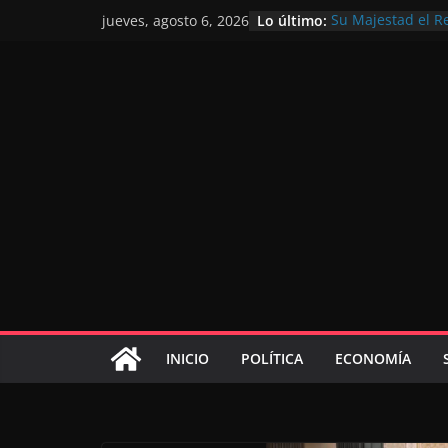
Lo último:
Su Majestad el R
jueves, agosto 6, 2026
motivo de la glor
Operación Marhab
de marroquíes re
El Discurso del T
inversores intern
gracias a una vis
El discurso del Tr
consolidar la po
mundial competit
El Discurso Real
confianza en el f
INICIO
POLÍTICA
ECONOMÍA