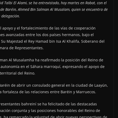
d Talbi El Alami, se ha entrevistado, hoy martes en Rabat, con el
o de Baréin, Ahmed Bin Salman Al Musalam, quien se encuentra de
e delegación.
 apoyo y el fortalecimiento de las vías de cooperación
iones avanzadas entre los dos países hermanos, bajo el
Su Majestad el Rey Hamad bin Isa Al Khalifa, Soberano del
ámara de Representantes.
alman Al Musalamha ha reafirmado la posición del Reino de
de autonomía en el Sáhara marroquí, expresando el apoyo de
erritorial del Reino.
Baréin de abrir un consulado general en la ciudad de Laayún,
a fortaleza de las relaciones entre Baréin y Marruecos.
resentantes bahreiní se ha felicitado de las destacadas
nación conjunta y las posiciones honorables del Reino de
, ha remarcado la voluntad de abrir nuevas perspectivas de