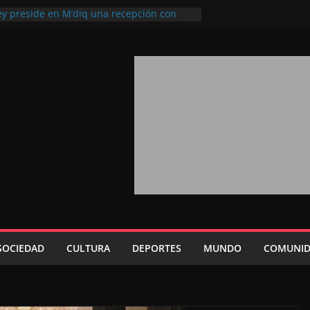
ey preside en M’diq una recepción con
iosa Fiesta del Trono
a 2026: agosto marca la llegada masiva
sidentes en el extranjero
rono refuerza la confianza de los
acionales en el potencial de Marruecos
ión estratégica (experto chino)
ono refleja la estrategia Real destinada a
sición de Marruecos en una economía
iva (politólogo marroquí-estadounidense)
, un mensaje portador de esperanza y
uturo (académico español)
SOCIEDAD
CULTURA
DEPORTES
MUNDO
COMUNID