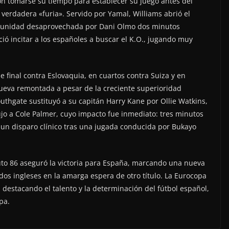
on tomarse su tiempo para establecer su juego antes del
verdadera «furia». Servido por Yamal, Williams abrió el
rtunidad desaprovechada por Dani Olmo dos minutos
ió incitar a los españoles a buscar el K.O., jugando muy
 final contra Eslovaquia, en cuartos contra Suiza y en
nueva remontada a pesar de la creciente superioridad
outhgate sustituyó a su capitán Harry Kane por Ollie Watkins,
dujo a Cole Palmer, cuyo impacto fue inmediato: tres minutos
n un disparo clínico tras una jugada conducida por Bukayo
uto 86 aseguró la victoria para España, marcando una nueva
ados ingleses en la amarga espera de otro título. La Eurocopa
 destacando el talento y la determinación del fútbol español,
pa.