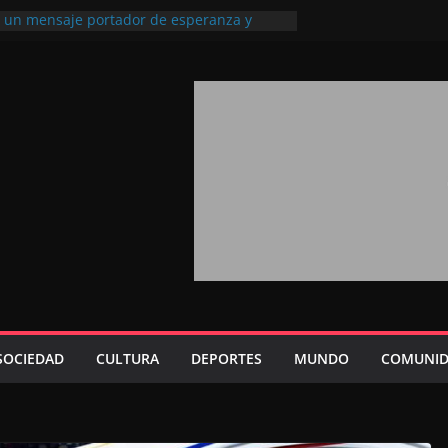
l, un mensaje portador de esperanza y
futuro (académico español)
los Marroquíes Residentes en el
ervicio de los grandes proyectos de
ba 2026: agosto marca la llegada masiva
sidentes en el extranjero
Trono refuerza la confianza de los
nacionales en el potencial de Marruecos
sión estratégica (experto chino)
rono refleja la estrategia Real destinada a
osición de Marruecos en una economía
tiva (politólogo marroquí-estadounidense)
SOCIEDAD
CULTURA
DEPORTES
MUNDO
COMUNID