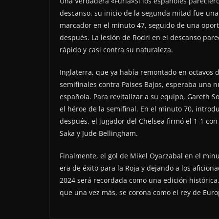
Una Verdadera «Furia»Si los españoles parecier
descanso, su inicio de la segunda mitad fue una 
marcador en el minuto 47, seguido de una opo
después. La lesión de Rodri en el descanso parec
rápido y casi contra su naturaleza.
Inglaterra, que ya había remontado en octavos de
semifinales contra Países Bajos, esperaba una 
española. Para revitalizar a su equipo, Gareth S
el héroe de la semifinal. En el minuto 70, intro
después, el jugador del Chelsea firmó el 1-1 co
Saka y Jude Bellingham.
Finalmente, el gol de Mikel Oyarzabal en el min
era de éxito para la Roja y dejando a los aficion
2024 será recordada como una edición histórica,
que una vez más, se corona como el rey de Euro