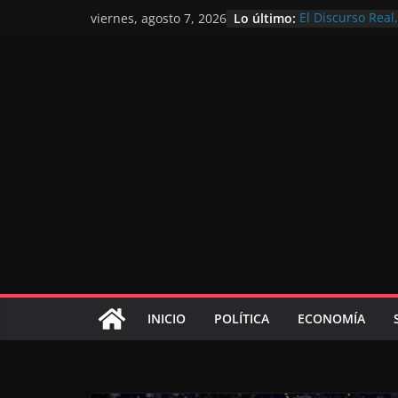
Lo último:
El Discurso Rea
viernes, agosto 7, 2026
confianza en el 
Día Nacional de 
Extranjero: al s
Marruecos 2030
Operación Marha
de marroquíes re
El Discurso del 
inversores inter
gracias a una vi
El discurso del T
consolidar la p
mundial competi
INICIO
POLÍTICA
ECONOMÍA