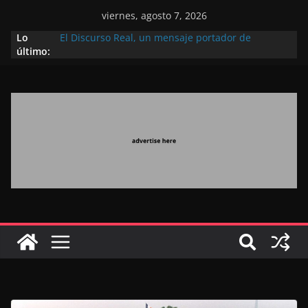
viernes, agosto 7, 2026
Lo
El Discurso Real, un mensaje portador de
último:
esperanza y confianza en el futuro (académico
español)
Día Nacional de los Marroquíes Residentes en el
Extranjero: al servicio de los grandes proyectos de
Marruecos 2030
Operación Marhaba 2026: agosto marca la
llegada masiva de marroquíes residentes en el
extranjero
El Discurso del Trono refuerza la confianza de los
inversores internacionales en el potencial de
Marruecos gracias a una visión estratégica
(experto chino)
El discurso del Trono refleja la estrategia Real
destinada a consolidar la posición de Marruecos
en una economía mundial competitiva (politólogo
marroquí-estadounidense)