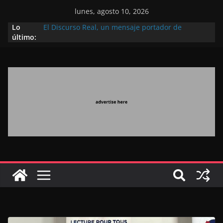
lunes, agosto 10, 2026
Lo
El Discurso Real, un mensaje portador de
último:
esperanza y confianza en el futuro (académico
español)
Día Nacional de los Marroquíes Residentes en el
Extranjero: al servicio de los grandes proyectos de
Marruecos 2030
Operación Marhaba 2026: agosto marca la
llegada masiva de marroquíes residentes en el
extranjero
El Discurso del Trono refuerza la confianza de los
inversores internacionales en el potencial de
Marruecos gracias a una visión estratégica
(experto chino)
El discurso del Trono refleja la estrategia Real
destinada a consolidar la posición de Marruecos
en una economía mundial competitiva (politólogo
marroquí-estadounidense)