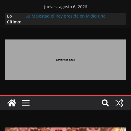
jueves, agosto 6, 2026
Lo
Su Majestad el Rey preside en M’diq una
último:
recepción con motivo de la gloriosa Fiesta del
Trono
Operación Marhaba 2026: agosto marca la
llegada masiva de marroquíes residentes en el
extranjero
El Discurso del Trono refuerza la confianza de los
inversores internacionales en el potencial de
Marruecos gracias a una visión estratégica
(experto chino)
El discurso del Trono refleja la estrategia Real
destinada a consolidar la posición de Marruecos
en una economía mundial competitiva (politólogo
marroquí-estadounidense)
El Discurso Real, un mensaje portador de
esperanza y confianza en el futuro (académico
español)