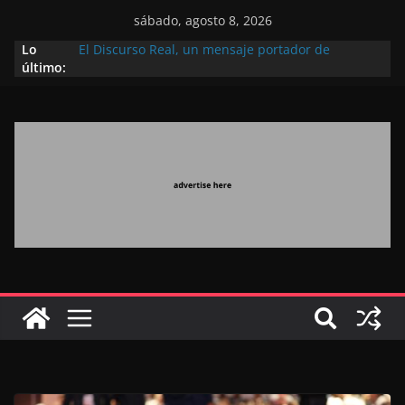
sábado, agosto 8, 2026
Lo
El Discurso Real, un mensaje portador de
último:
esperanza y confianza en el futuro (académico
español)
Día Nacional de los Marroquíes Residentes en el
Extranjero: al servicio de los grandes proyectos de
Marruecos 2030
Operación Marhaba 2026: agosto marca la
llegada masiva de marroquíes residentes en el
extranjero
El Discurso del Trono refuerza la confianza de los
inversores internacionales en el potencial de
Marruecos gracias a una visión estratégica
(experto chino)
El discurso del Trono refleja la estrategia Real
destinada a consolidar la posición de Marruecos
en una economía mundial competitiva (politólogo
marroquí-estadounidense)