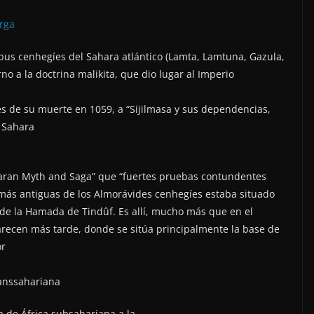
arga
tribus cenhegíes del Sahara atlántico (Lamta, Lamtuna, Gazula,
o a la doctrina malikita, que dio lugar al Imperio
es de su muerte en 1059, a “Sijilmasa y sus dependencias,
l Sahara
aharan Myth and Saga” que “fuertes pruebas contundentes
s más antiguas de los Almorávides cenhegíes estaba situado
 de la Hamada de Tindûf. Es allí, mucho más que en el
recen más tarde, donde se sitúa principalmente la base de
or
ranssahariana
ía de África subsahariana a la