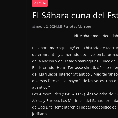
CULTURA
El Sáhara cuna del E
agosto 2, 2024
El Periodico Marroqui
Sidi Mohammed Biedallah 
El Sahara marroquí jugó en la historia de Marru
determinante, y a menudo decisivo, en la formac
de la Nación y del Estado marroquíes. Cinco de l
El historiador Henri Terrasse sintetizó “este ref
del Marruecos interior (Atlántico y Mediterráneo)
diversas formas. La mayoría de las veces, una di
atlántico.”
Los Almorávides (1049 – 1147), -los velados del 
África y Europa. Los Meriníes, del Sahara orienta
de Uad Dr’a, fomentaron el papel geopolítico del
jerifiano.