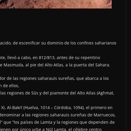
cido, de escenificar su dominio de los confines saharianos
ente, llevó a cabo, en 812/813, antes de su repentino
de Masmuda, al pie del Alto Atlas, a la puerta del Sahara.
dor de las regiones saharauis sureñas, que abarca a los
 de ellos,
las regiones de Sūs y del piamonte del Alto Atlas (Aghmat,
 XI, Al-Bakrī (Huelva, 1014 – Córdoba, 1094), el primero en
 denominar a las regiones saharauis sureñas de Marruecos,
al” que “los países de Lamta y la regiones que dependen de
 tienen por único urbe a Nūl Lamta, el célebre centro