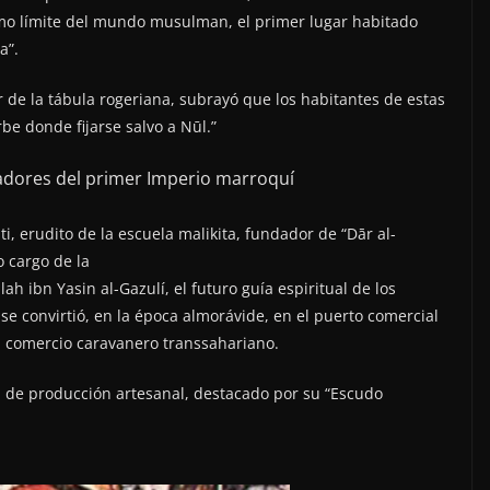
remo límite del mundo musulman, el primer lugar habitado
a”.
tor de la tábula rogeriana, subrayó que los habitantes de estas
be donde fijarse salvo a Nūl.”
eadores del primer Imperio marroquí
, erudito de la escuela malikita, fundador de “Dār al-
o cargo de la
ah ibn Yasin al-Gazulí, el futuro guía espiritual de los
 se convirtió, en la época almorávide, en el puerto comercial
el comercio caravanero transsahariano.
a de producción artesanal, destacado por su “Escudo