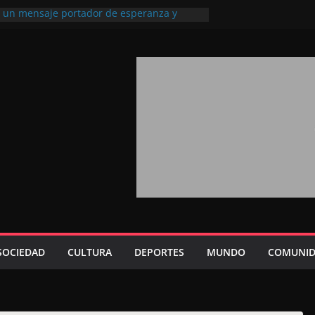
l, un mensaje portador de esperanza y
futuro (académico español)
los Marroquíes Residentes en el
ervicio de los grandes proyectos de
ba 2026: agosto marca la llegada masiva
sidentes en el extranjero
Trono refuerza la confianza de los
nacionales en el potencial de Marruecos
sión estratégica (experto chino)
rono refleja la estrategia Real destinada a
osición de Marruecos en una economía
tiva (politólogo marroquí-estadounidense)
SOCIEDAD
CULTURA
DEPORTES
MUNDO
COMUNID