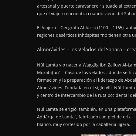
artesanal y puerto caravanero “ situado al ext
que el viajero encuentra cuando viene del Sahar
El Viajero – Geógrafo Al-Idrisi (1100 – 1165), au
regiones desérticas inhóspitas “no tienen otra ur
Almorávides – los Velados del Sahara – cr
Nūl Lamta vio nacer a Waggāg Ibn Zalluw Al-Lamti
Murābiṭūn” – Casa de los velados-, donde se hiz
formación y la preparación al liderazgo de Abdall
Almorávides. Fundada en el siglo VIII, Nūl Lamta
y centro de intercambio de la ruta occidental d
Nūl Lamta se erigió, también, en una plataform
Addárqa de Lamta”, fabricado con piel de orix
blanco, muy cortesido por la caballería ligera.