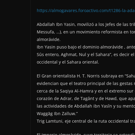
https://almogavares.foroactivo.com/t1286-la-ad
Abdallah Ibn Yasin, movilizó a los Jefes de las 
Messufa, …), en un movimiento reformista en torn
almorávide.
Ibn Yasin puso bajo el dominio almorávide , ant
Sûs entero, Aghmat, Nul y el Sahara”, es decir e
occidental y el Sahara oriental.
El Gran orientalista H. T. Norris subraya en “S
evidencian que el teatro principal de las gesta
cerca de la Saqiya Al-Hamra y en el extremo sur
corazón de Adrar, de Tagânt y de Hawd, que apa
las actividades de Abdallah ibn Yasîn y su ment
Waggāg Ibn Zalluw.”
Trig Lamtuni, eje central de la ruta occidental t
El Imperio almorávide, cuyo territorio se extend