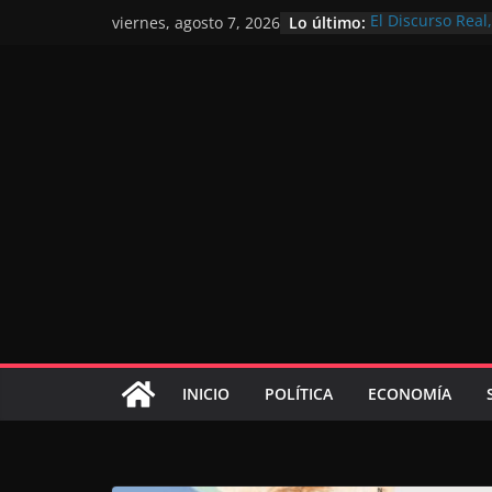
Lo último:
El Discurso Rea
viernes, agosto 7, 2026
confianza en el 
Día Nacional de 
Extranjero: al s
Marruecos 2030
Operación Marha
de marroquíes re
El Discurso del 
inversores inter
gracias a una vi
El discurso del T
consolidar la p
mundial competi
INICIO
POLÍTICA
ECONOMÍA