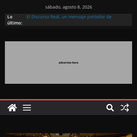
sábado, agosto 8, 2026
Lo
El Discurso Real, un mensaje portador de
último:
esperanza y confianza en el futuro (académico
español)
Día Nacional de los Marroquíes Residentes en el
Extranjero: al servicio de los grandes proyectos de
Marruecos 2030
Operación Marhaba 2026: agosto marca la
llegada masiva de marroquíes residentes en el
extranjero
El Discurso del Trono refuerza la confianza de los
inversores internacionales en el potencial de
Marruecos gracias a una visión estratégica
(experto chino)
El discurso del Trono refleja la estrategia Real
destinada a consolidar la posición de Marruecos
en una economía mundial competitiva (politólogo
marroquí-estadounidense)