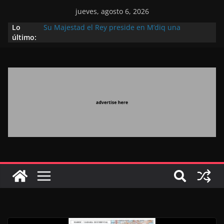
jueves, agosto 6, 2026
Lo
Su Majestad el Rey preside en M’diq una
último:
recepción con motivo de la gloriosa Fiesta del
Trono
Operación Marhaba 2026: agosto marca la
llegada masiva de marroquíes residentes en el
extranjero
El Discurso del Trono refuerza la confianza de los
inversores internacionales en el potencial de
Marruecos gracias a una visión estratégica
(experto chino)
El discurso del Trono refleja la estrategia Real
destinada a consolidar la posición de Marruecos
en una economía mundial competitiva (politólogo
marroquí-estadounidense)
El Discurso Real, un mensaje portador de
esperanza y confianza en el futuro (académico
español)