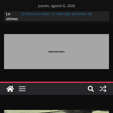
jueves, agosto 6, 2026
Lo
El Discurso Real, un mensaje portador de
último:
esperanza y confianza en el futuro (académico
español)
Día Nacional de los Marroquíes Residentes en el
Extranjero: al servicio de los grandes proyectos de
Marruecos 2030
Operación Marhaba 2026: agosto marca la
llegada masiva de marroquíes residentes en el
extranjero
El Discurso del Trono refuerza la confianza de los
inversores internacionales en el potencial de
Marruecos gracias a una visión estratégica
(experto chino)
El discurso del Trono refleja la estrategia Real
destinada a consolidar la posición de Marruecos
en una economía mundial competitiva (politólogo
marroquí-estadounidense)