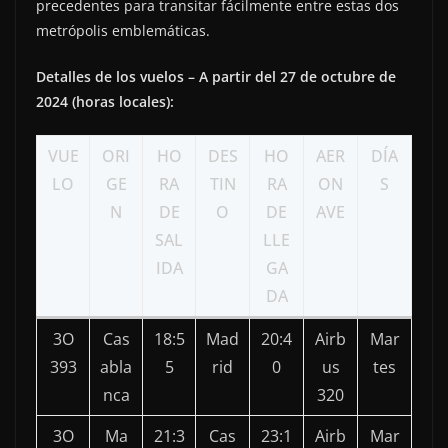
precedentes para transitar fácilmente entre estas dos
metrópolis emblemáticas.
Detalles de los vuelos – A partir del 27 de octubre de
2024 (horas locales):
VUE
ORI
HO
DES
HO
AER
DÍA
LO
GE
RA
TIN
RA
ON
S
N
DE
O
DE
AVE
SAL
LLE
IDA
GA
DA
3O
Cas
18:5
Mad
20:4
Airb
Mar
393
abla
5
rid
0
us
tes
nca
320
3O
Ma
21:3
Cas
23:1
Airb
Mar