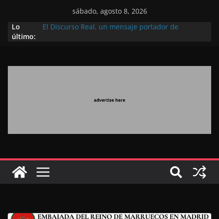
sábado, agosto 8, 2026
Lo
El Discurso Real, un mensaje portador de
último:
esperanza y confianza en el futuro (académico
español)
Día Nacional de los Marroquíes Residentes en el
Extranjero: al servicio de los grandes proyectos de
Marruecos 2030
Operación Marhaba 2026: agosto marca la
llegada masiva de marroquíes residentes en el
extranjero
El Discurso del Trono refuerza la confianza de los
inversores internacionales en el potencial de
Marruecos gracias a una visión estratégica
(experto chino)
El discurso del Trono refleja la estrategia Real
destinada a consolidar la posición de Marruecos
en una economía mundial competitiva (politólogo
marroquí-estadounidense)