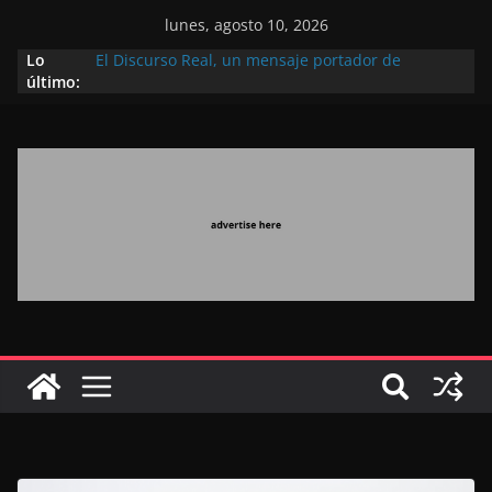
lunes, agosto 10, 2026
Lo
El Discurso Real, un mensaje portador de
último:
esperanza y confianza en el futuro (académico
español)
Día Nacional de los Marroquíes Residentes en el
Extranjero: al servicio de los grandes proyectos de
Marruecos 2030
Operación Marhaba 2026: agosto marca la
llegada masiva de marroquíes residentes en el
extranjero
El Discurso del Trono refuerza la confianza de los
inversores internacionales en el potencial de
Marruecos gracias a una visión estratégica
(experto chino)
El discurso del Trono refleja la estrategia Real
destinada a consolidar la posición de Marruecos
en una economía mundial competitiva (politólogo
marroquí-estadounidense)