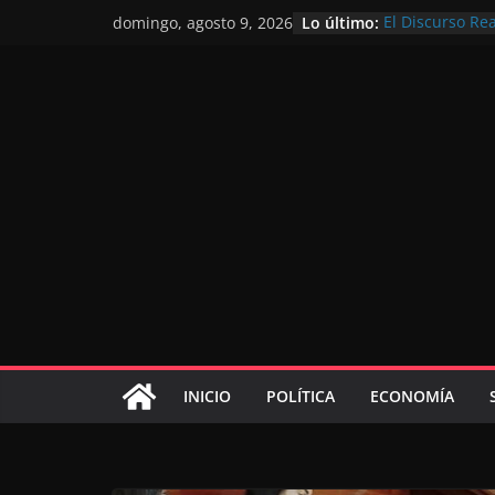
Lo último:
El Discurso Re
domingo, agosto 9, 2026
confianza en e
Día Nacional d
Extranjero: al 
Marruecos 203
Operación Marh
de marroquíes 
El Discurso del
inversores int
gracias a una v
El discurso del
consolidar la 
mundial compet
INICIO
POLÍTICA
ECONOMÍA