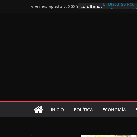
Lo último:
El Discurso Rea
viernes, agosto 7, 2026
confianza en el 
Día Nacional de 
Extranjero: al s
Marruecos 2030
Operación Marha
de marroquíes re
El Discurso del 
inversores inter
gracias a una vi
El discurso del T
consolidar la p
mundial competi
INICIO
POLÍTICA
ECONOMÍA