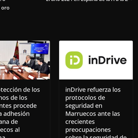
 oro
tección de los
inDrive refuerza los
hos de los
protocolos de
ntes procede
seguridad en
a adhesión
Marruecos ante las
ana de
crecientes
ecos al
preocupaciones
ma
sobre la seguridad de