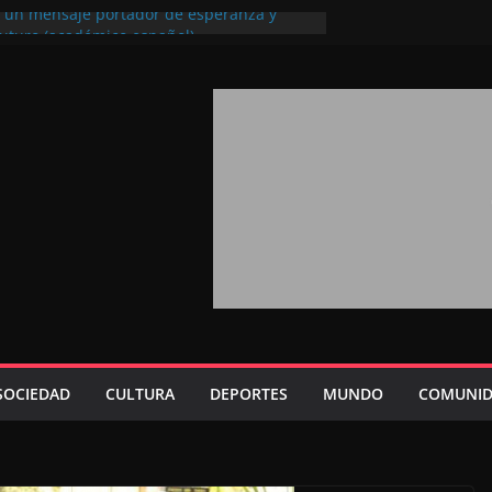
l, un mensaje portador de esperanza y
futuro (académico español)
los Marroquíes Residentes en el
ervicio de los grandes proyectos de
ba 2026: agosto marca la llegada masiva
sidentes en el extranjero
Trono refuerza la confianza de los
nacionales en el potencial de Marruecos
sión estratégica (experto chino)
rono refleja la estrategia Real destinada a
osición de Marruecos en una economía
tiva (politólogo marroquí-estadounidense)
SOCIEDAD
CULTURA
DEPORTES
MUNDO
COMUNID