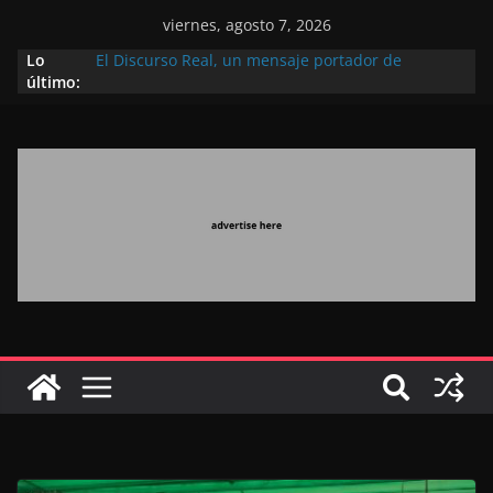
viernes, agosto 7, 2026
Lo
El Discurso Real, un mensaje portador de
último:
esperanza y confianza en el futuro (académico
español)
Día Nacional de los Marroquíes Residentes en el
Extranjero: al servicio de los grandes proyectos de
Marruecos 2030
Operación Marhaba 2026: agosto marca la
llegada masiva de marroquíes residentes en el
extranjero
El Discurso del Trono refuerza la confianza de los
inversores internacionales en el potencial de
Marruecos gracias a una visión estratégica
(experto chino)
El discurso del Trono refleja la estrategia Real
destinada a consolidar la posición de Marruecos
en una economía mundial competitiva (politólogo
marroquí-estadounidense)