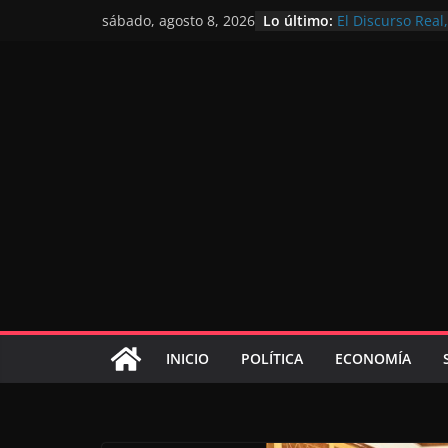
Lo último:
El Discurso Rea
sábado, agosto 8, 2026
confianza en el 
Día Nacional de 
Extranjero: al s
Marruecos 2030
Operación Marha
de marroquíes re
El Discurso del 
inversores inter
gracias a una vi
El discurso del T
consolidar la p
mundial competi
INICIO
POLÍTICA
ECONOMÍA