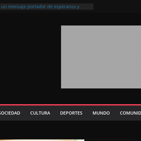
l, un mensaje portador de esperanza y
futuro (académico español)
los Marroquíes Residentes en el
ervicio de los grandes proyectos de
ba 2026: agosto marca la llegada masiva
sidentes en el extranjero
Trono refuerza la confianza de los
nacionales en el potencial de Marruecos
sión estratégica (experto chino)
rono refleja la estrategia Real destinada a
osición de Marruecos en una economía
tiva (politólogo marroquí-estadounidense)
SOCIEDAD
CULTURA
DEPORTES
MUNDO
COMUNID