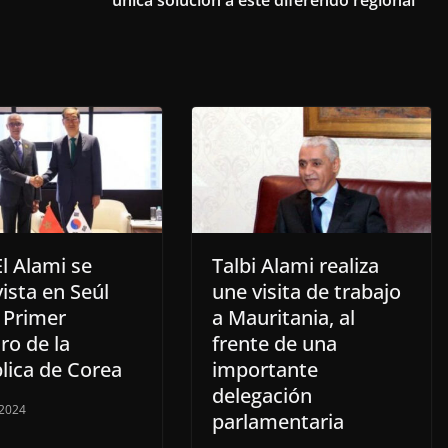
única solución a este diferendo regional
El Alami se
Talbi Alami realiza
ista en Seúl
une visita de trabajo
 Primer
a Mauritania, al
ro de la
frente de una
lica de Corea
importante
delegación
 2024
parlamentaria