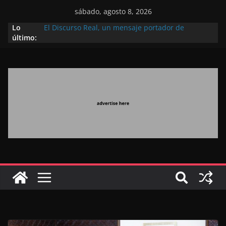
sábado, agosto 8, 2026
Lo
El Discurso Real, un mensaje portador de
último:
esperanza y confianza en el futuro (académico
español)
Día Nacional de los Marroquíes Residentes en el
Extranjero: al servicio de los grandes proyectos de
Marruecos 2030
Operación Marhaba 2026: agosto marca la
llegada masiva de marroquíes residentes en el
extranjero
El Discurso del Trono refuerza la confianza de los
inversores internacionales en el potencial de
Marruecos gracias a una visión estratégica
(experto chino)
El discurso del Trono refleja la estrategia Real
destinada a consolidar la posición de Marruecos
en una economía mundial competitiva (politólogo
marroquí-estadounidense)