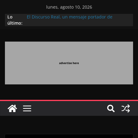
lunes, agosto 10, 2026
Lo
El Discurso Real, un mensaje portador de
último:
esperanza y confianza en el futuro (académico
español)
Día Nacional de los Marroquíes Residentes en el
Extranjero: al servicio de los grandes proyectos de
Marruecos 2030
Operación Marhaba 2026: agosto marca la
llegada masiva de marroquíes residentes en el
extranjero
El Discurso del Trono refuerza la confianza de los
inversores internacionales en el potencial de
Marruecos gracias a una visión estratégica
(experto chino)
El discurso del Trono refleja la estrategia Real
destinada a consolidar la posición de Marruecos
en una economía mundial competitiva (politólogo
marroquí-estadounidense)