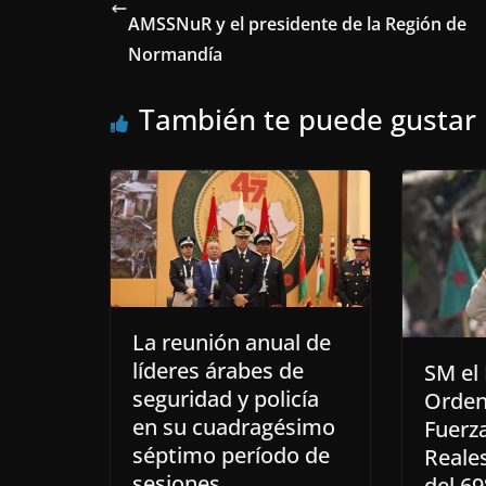
AMSSNuR y el presidente de la Región de
Normandía
También te puede gustar
La reunión anual de
líderes árabes de
SM el 
seguridad y policía
Orden 
en su cuadragésimo
Fuerz
séptimo período de
Reale
sesiones.
del 69