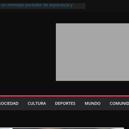
l, un mensaje portador de esperanza y
futuro (académico español)
los Marroquíes Residentes en el
ervicio de los grandes proyectos de
ba 2026: agosto marca la llegada masiva
sidentes en el extranjero
Trono refuerza la confianza de los
nacionales en el potencial de Marruecos
sión estratégica (experto chino)
rono refleja la estrategia Real destinada a
osición de Marruecos en una economía
tiva (politólogo marroquí-estadounidense)
SOCIEDAD
CULTURA
DEPORTES
MUNDO
COMUNID