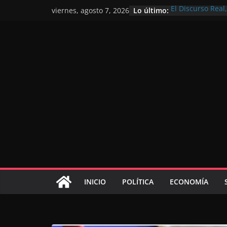
Lo último:
El Discurso Rea
viernes, agosto 7, 2026
confianza en el 
Día Nacional de 
Extranjero: al s
Marruecos 2030
Operación Marha
de marroquíes re
El Discurso del 
inversores inter
gracias a una vi
El discurso del T
consolidar la p
mundial competi
INICIO
POLÍTICA
ECONOMÍA