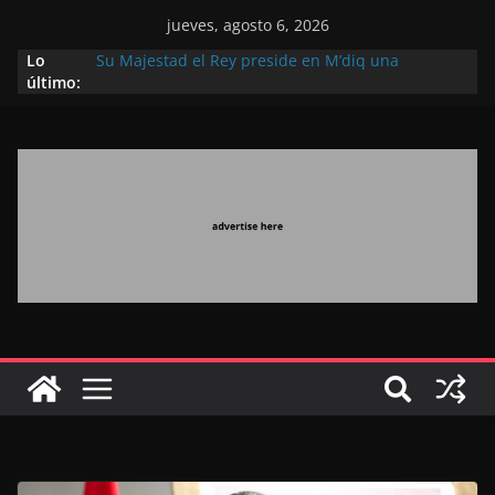
jueves, agosto 6, 2026
Lo
Su Majestad el Rey preside en M’diq una
último:
recepción con motivo de la gloriosa Fiesta del
Trono
Operación Marhaba 2026: agosto marca la
llegada masiva de marroquíes residentes en el
extranjero
El Discurso del Trono refuerza la confianza de los
inversores internacionales en el potencial de
Marruecos gracias a una visión estratégica
(experto chino)
El discurso del Trono refleja la estrategia Real
destinada a consolidar la posición de Marruecos
en una economía mundial competitiva (politólogo
marroquí-estadounidense)
El Discurso Real, un mensaje portador de
esperanza y confianza en el futuro (académico
español)