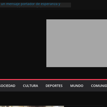
l, un mensaje portador de esperanza y
futuro (académico español)
los Marroquíes Residentes en el
ervicio de los grandes proyectos de
ba 2026: agosto marca la llegada masiva
sidentes en el extranjero
Trono refuerza la confianza de los
nacionales en el potencial de Marruecos
sión estratégica (experto chino)
rono refleja la estrategia Real destinada a
osición de Marruecos en una economía
tiva (politólogo marroquí-estadounidense)
SOCIEDAD
CULTURA
DEPORTES
MUNDO
COMUNID