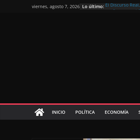
Lo último:
El Discurso Rea
viernes, agosto 7, 2026
confianza en el 
Día Nacional de 
Extranjero: al s
Marruecos 2030
Operación Marha
de marroquíes re
El Discurso del 
inversores inter
gracias a una vi
El discurso del T
consolidar la p
mundial competi
INICIO
POLÍTICA
ECONOMÍA