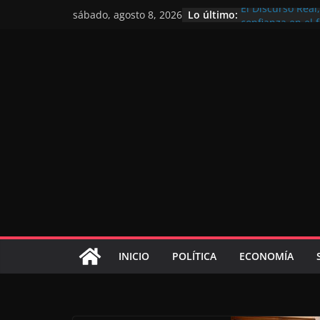
Lo último:
El Discurso Rea
sábado, agosto 8, 2026
confianza en el 
Día Nacional de 
Extranjero: al s
Marruecos 2030
Operación Marha
de marroquíes re
El Discurso del 
inversores inter
gracias a una vi
El discurso del T
consolidar la p
mundial competi
INICIO
POLÍTICA
ECONOMÍA