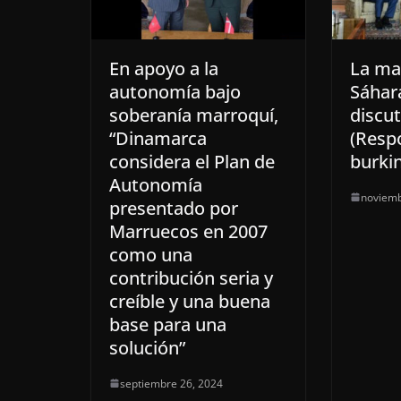
En apoyo a la
La ma
autonomía bajo
Sáhar
soberanía marroquí,
discut
“Dinamarca
(Resp
considera el Plan de
burki
Autonomía
noviemb
presentado por
Marruecos en 2007
como una
contribución seria y
creíble y una buena
base para una
solución”
septiembre 26, 2024