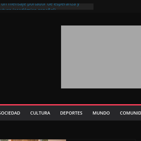
l, un mensaje portador de esperanza y
futuro (académico español)
los Marroquíes Residentes en el
ervicio de los grandes proyectos de
ba 2026: agosto marca la llegada masiva
sidentes en el extranjero
Trono refuerza la confianza de los
nacionales en el potencial de Marruecos
sión estratégica (experto chino)
rono refleja la estrategia Real destinada a
osición de Marruecos en una economía
tiva (politólogo marroquí-estadounidense)
SOCIEDAD
CULTURA
DEPORTES
MUNDO
COMUNID