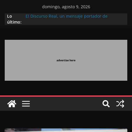
domingo, agosto 9, 2026
Lo
El Discurso Real, un mensaje portador de
último:
esperanza y confianza en el futuro (académico
español)
Día Nacional de los Marroquíes Residentes en el
Extranjero: al servicio de los grandes proyectos de
Marruecos 2030
Operación Marhaba 2026: agosto marca la
llegada masiva de marroquíes residentes en el
extranjero
El Discurso del Trono refuerza la confianza de los
inversores internacionales en el potencial de
Marruecos gracias a una visión estratégica
(experto chino)
El discurso del Trono refleja la estrategia Real
destinada a consolidar la posición de Marruecos
en una economía mundial competitiva (politólogo
marroquí-estadounidense)