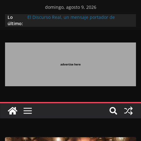
domingo, agosto 9, 2026
Lo
El Discurso Real, un mensaje portador de
último:
esperanza y confianza en el futuro (académico
español)
Día Nacional de los Marroquíes Residentes en el
Extranjero: al servicio de los grandes proyectos de
Marruecos 2030
Operación Marhaba 2026: agosto marca la
llegada masiva de marroquíes residentes en el
extranjero
El Discurso del Trono refuerza la confianza de los
inversores internacionales en el potencial de
Marruecos gracias a una visión estratégica
(experto chino)
El discurso del Trono refleja la estrategia Real
destinada a consolidar la posición de Marruecos
en una economía mundial competitiva (politólogo
marroquí-estadounidense)