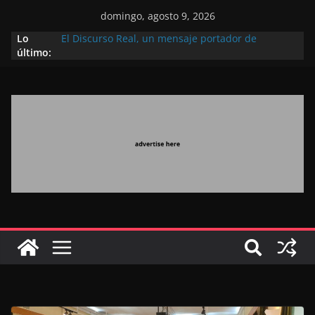
domingo, agosto 9, 2026
Lo
El Discurso Real, un mensaje portador de
último:
esperanza y confianza en el futuro (académico
español)
Día Nacional de los Marroquíes Residentes en el
Extranjero: al servicio de los grandes proyectos de
Marruecos 2030
Operación Marhaba 2026: agosto marca la
llegada masiva de marroquíes residentes en el
extranjero
El Discurso del Trono refuerza la confianza de los
inversores internacionales en el potencial de
Marruecos gracias a una visión estratégica
(experto chino)
El discurso del Trono refleja la estrategia Real
destinada a consolidar la posición de Marruecos
en una economía mundial competitiva (politólogo
marroquí-estadounidense)