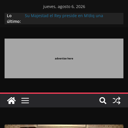
jueves, agosto 6, 2026
Lo
Su Majestad el Rey preside en M’diq una
último:
recepción con motivo de la gloriosa Fiesta del
Trono
Operación Marhaba 2026: agosto marca la
llegada masiva de marroquíes residentes en el
extranjero
El Discurso del Trono refuerza la confianza de los
inversores internacionales en el potencial de
Marruecos gracias a una visión estratégica
(experto chino)
El discurso del Trono refleja la estrategia Real
destinada a consolidar la posición de Marruecos
en una economía mundial competitiva (politólogo
marroquí-estadounidense)
El Discurso Real, un mensaje portador de
esperanza y confianza en el futuro (académico
español)