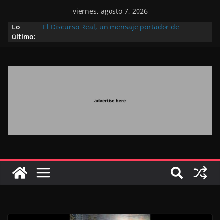
viernes, agosto 7, 2026
Lo
El Discurso Real, un mensaje portador de
último:
esperanza y confianza en el futuro (académico
español)
Día Nacional de los Marroquíes Residentes en el
Extranjero: al servicio de los grandes proyectos de
Marruecos 2030
Operación Marhaba 2026: agosto marca la
llegada masiva de marroquíes residentes en el
extranjero
El Discurso del Trono refuerza la confianza de los
inversores internacionales en el potencial de
Marruecos gracias a una visión estratégica
(experto chino)
El discurso del Trono refleja la estrategia Real
destinada a consolidar la posición de Marruecos
en una economía mundial competitiva (politólogo
marroquí-estadounidense)