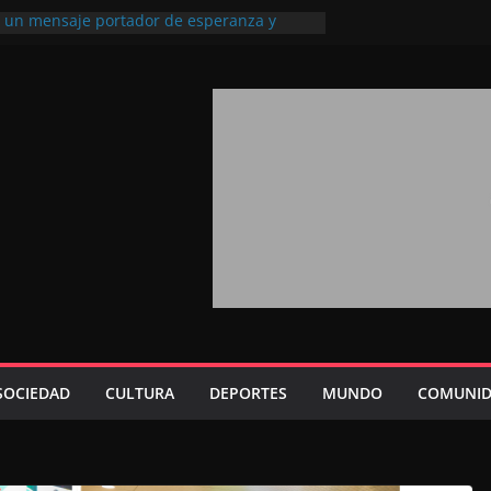
l, un mensaje portador de esperanza y
futuro (académico español)
los Marroquíes Residentes en el
ervicio de los grandes proyectos de
ba 2026: agosto marca la llegada masiva
sidentes en el extranjero
Trono refuerza la confianza de los
nacionales en el potencial de Marruecos
sión estratégica (experto chino)
rono refleja la estrategia Real destinada a
osición de Marruecos en una economía
tiva (politólogo marroquí-estadounidense)
SOCIEDAD
CULTURA
DEPORTES
MUNDO
COMUNID