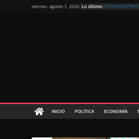
Lo último:
El Discurso Rea
viernes, agosto 7, 2026
confianza en el 
Día Nacional de 
Extranjero: al s
Marruecos 2030
Operación Marha
de marroquíes re
El Discurso del 
inversores inter
gracias a una vi
El discurso del T
consolidar la p
mundial competi
INICIO
POLÍTICA
ECONOMÍA