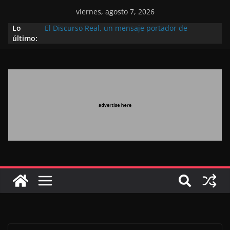
viernes, agosto 7, 2026
Lo
El Discurso Real, un mensaje portador de
último:
esperanza y confianza en el futuro (académico
español)
Día Nacional de los Marroquíes Residentes en el
Extranjero: al servicio de los grandes proyectos de
Marruecos 2030
Operación Marhaba 2026: agosto marca la
llegada masiva de marroquíes residentes en el
extranjero
El Discurso del Trono refuerza la confianza de los
inversores internacionales en el potencial de
Marruecos gracias a una visión estratégica
(experto chino)
El discurso del Trono refleja la estrategia Real
destinada a consolidar la posición de Marruecos
en una economía mundial competitiva (politólogo
marroquí-estadounidense)