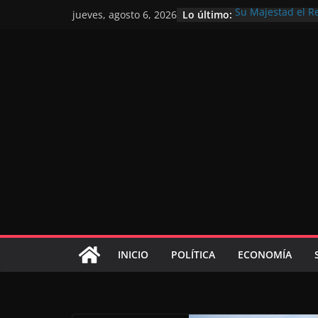
Lo último:
Su Majestad el R
jueves, agosto 6, 2026
motivo de la glor
Operación Marhab
de marroquíes re
El Discurso del T
inversores intern
gracias a una vis
El discurso del Tr
consolidar la po
mundial competit
El Discurso Real
confianza en el f
INICIO
POLÍTICA
ECONOMÍA