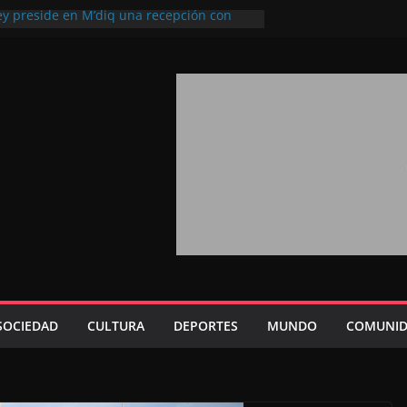
ey preside en M’diq una recepción con
iosa Fiesta del Trono
a 2026: agosto marca la llegada masiva
sidentes en el extranjero
rono refuerza la confianza de los
acionales en el potencial de Marruecos
ión estratégica (experto chino)
ono refleja la estrategia Real destinada a
sición de Marruecos en una economía
iva (politólogo marroquí-estadounidense)
, un mensaje portador de esperanza y
uturo (académico español)
SOCIEDAD
CULTURA
DEPORTES
MUNDO
COMUNID