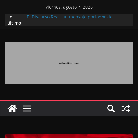
viernes, agosto 7, 2026
Lo
El Discurso Real, un mensaje portador de
último:
esperanza y confianza en el futuro (académico
español)
Día Nacional de los Marroquíes Residentes en el
Extranjero: al servicio de los grandes proyectos de
Marruecos 2030
Operación Marhaba 2026: agosto marca la
llegada masiva de marroquíes residentes en el
extranjero
El Discurso del Trono refuerza la confianza de los
inversores internacionales en el potencial de
Marruecos gracias a una visión estratégica
(experto chino)
El discurso del Trono refleja la estrategia Real
destinada a consolidar la posición de Marruecos
en una economía mundial competitiva (politólogo
marroquí-estadounidense)