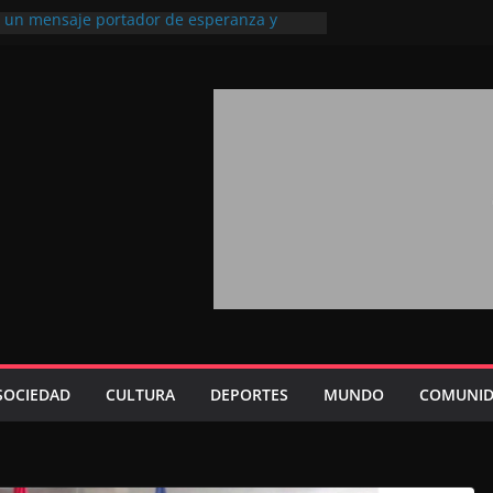
l, un mensaje portador de esperanza y
futuro (académico español)
los Marroquíes Residentes en el
ervicio de los grandes proyectos de
ba 2026: agosto marca la llegada masiva
sidentes en el extranjero
Trono refuerza la confianza de los
nacionales en el potencial de Marruecos
sión estratégica (experto chino)
rono refleja la estrategia Real destinada a
osición de Marruecos en una economía
tiva (politólogo marroquí-estadounidense)
SOCIEDAD
CULTURA
DEPORTES
MUNDO
COMUNID