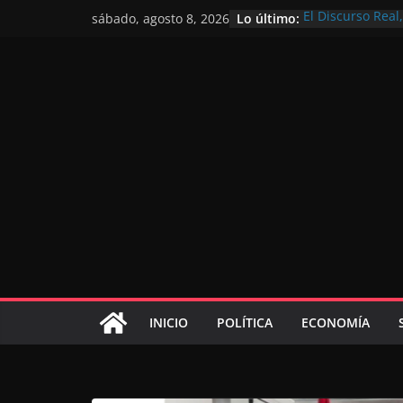
Lo último:
El Discurso Rea
sábado, agosto 8, 2026
confianza en el 
Día Nacional de 
Extranjero: al s
Marruecos 2030
Operación Marha
de marroquíes re
El Discurso del 
inversores inter
gracias a una vi
El discurso del T
consolidar la p
mundial competi
INICIO
POLÍTICA
ECONOMÍA