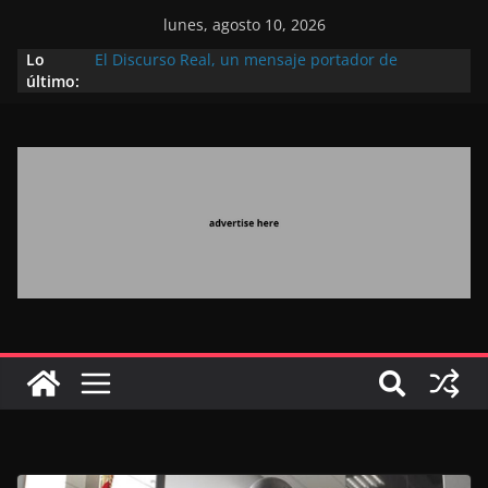
lunes, agosto 10, 2026
Lo
El Discurso Real, un mensaje portador de
último:
esperanza y confianza en el futuro (académico
español)
Día Nacional de los Marroquíes Residentes en el
Extranjero: al servicio de los grandes proyectos de
Marruecos 2030
Operación Marhaba 2026: agosto marca la
llegada masiva de marroquíes residentes en el
extranjero
El Discurso del Trono refuerza la confianza de los
inversores internacionales en el potencial de
Marruecos gracias a una visión estratégica
(experto chino)
El discurso del Trono refleja la estrategia Real
destinada a consolidar la posición de Marruecos
en una economía mundial competitiva (politólogo
marroquí-estadounidense)