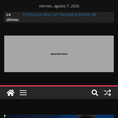
viernes, agosto 7, 2026
Lo
El Discurso Real, un mensaje portador de
último:
esperanza y confianza en el futuro (académico
español)
Día Nacional de los Marroquíes Residentes en el
Extranjero: al servicio de los grandes proyectos de
Marruecos 2030
Operación Marhaba 2026: agosto marca la
llegada masiva de marroquíes residentes en el
extranjero
El Discurso del Trono refuerza la confianza de los
inversores internacionales en el potencial de
Marruecos gracias a una visión estratégica
(experto chino)
El discurso del Trono refleja la estrategia Real
destinada a consolidar la posición de Marruecos
en una economía mundial competitiva (politólogo
marroquí-estadounidense)